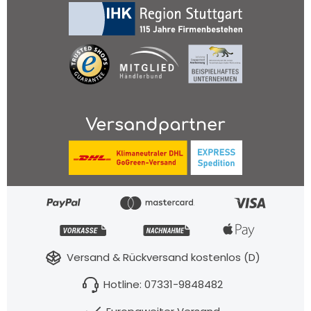
a
i
t
Versand & Rückversand kostenlos (D)
Hotline: 07331-9848482