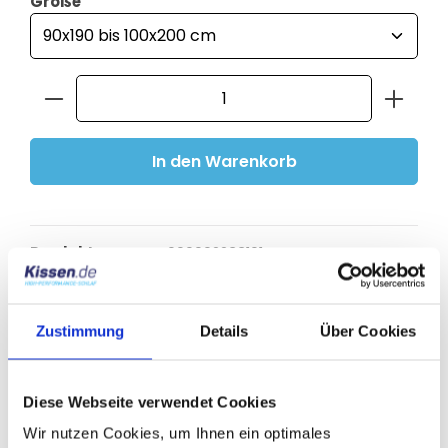
auswählen
Größe
Produkt Anzahl: Gib den gewünschten Wert ein
In den Warenkorb
Produktnummer:
000002233101
Beschreibung
Zustimmung
Details
Über Cookies
100% Bio-Baumwolle aus kontrolliert biologischem
Anbau (kbA) sowie zertifiziert nach dem Global
Organic Textile Standard (GO…
Mehr
Diese Webseite verwendet Cookies
Produktsicherheit
Wir nutzen Cookies, um Ihnen ein optimales