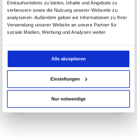
Einkaufserlebnis zu bieten, Inhalte und Angebote zu
verbessern sowie die Nutzung unserer Webseite zu
analysieren. Außerdem geben wir Informationen zu Ihrer
Verwendung unserer Website an unsere Partner für
Produktgalerie überspringen
Das passt dazu
soziale Medien, Werbung und Analysen weiter.
Alle akzeptieren
Formesse Bella Donna Edel Molton
Matratzenschonbezug
Ein Moltonschonbezug ist ein absolutes Muss
auf einer Matratze, denn sie schützt diese und
Einstellungen
verlängert so deren Lebensdauer. Dies gelingt
dem Formesse Bella Donna Edel Molton
Matratzenschonbezug perfekt. Der Molton
Nur notwendige
lässt sich wie ein Spannbetttuch über die
Matratze ziehen. So sitzt dieser einzigartige
Molton faltenfrei und verrutscht nicht. Von
diesem Molton sind wir deshalb absolut
begeistert. 100% hochwertigste Baumwolle
sind die Basis des besonders saugfähigen,
aber dennoch weichen Moltongewebes, das