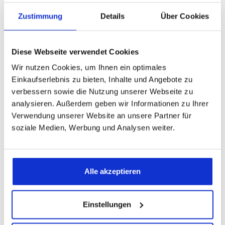
auswählen
Größe
Zustimmung
Details
Über Cookies
Produkt Anzahl: Gib den gewünschten Wert ein
Diese Webseite verwendet Cookies
Wir nutzen Cookies, um Ihnen ein optimales
Einkaufserlebnis zu bieten, Inhalte und Angebote zu
In den Warenkorb
verbessern sowie die Nutzung unserer Webseite zu
analysieren. Außerdem geben wir Informationen zu Ihrer
Verwendung unserer Website an unsere Partner für
Produktnummer:
000002237403
soziale Medien, Werbung und Analysen weiter.
Beschreibung
Alle akzeptieren
Der hochwertige dormabell Premium Jersey
Kissenbezug weiß ist in vielen Größen erhältlich -
u.a. 15x40, 40x40, 40x60, 40x80…
Mehr
Einstellungen
Produktsicherheit