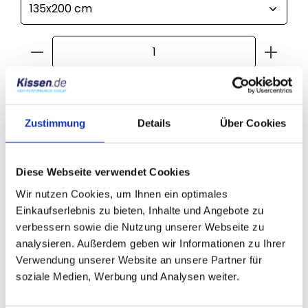
Produkt Anzahl: Gib den gewünschten Wert ein
In den Warenkorb
Zustimmung
Details
Über Cookies
Produktnummer:
000002245501
Diese Webseite verwendet Cookies
Wir nutzen Cookies, um Ihnen ein optimales
Beschreibung
Einkaufserlebnis zu bieten, Inhalte und Angebote zu
Bei diesem Artikel handelt es sich nur um den
verbessern sowie die Nutzung unserer Webseite zu
Bettbezug ohne Kissenbezug (Produktbild
analysieren. Außerdem geben wir Informationen zu Ihrer
abweichend). Sie möchten den farblich…
Mehr
Verwendung unserer Website an unsere Partner für
Produktsicherheit
soziale Medien, Werbung und Analysen weiter.