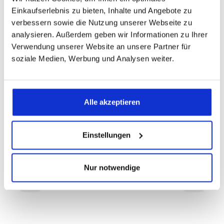
Einkaufserlebnis zu bieten, Inhalte und Angebote zu
verbessern sowie die Nutzung unserer Webseite zu
analysieren. Außerdem geben wir Informationen zu Ihrer
Produktgalerie überspringen
Das passt dazu
Verwendung unserer Website an unsere Partner für
soziale Medien, Werbung und Analysen weiter.
dormabell Cervical Nackenstützkissen
NB3
Alle akzeptieren
Das dormabell Cervical NB3
Nackenstützkissen ist ideal für eher zierliche
Personen mit weichen bis mittelfesten
Matratzen. Das Maß: 65x32x10 cm.Der Aufbau:
Einstellungen
Oben: Talalay-Stiftlatex-Profilplatte, Unten:
Premiera-Spezialschaum-Keilschicht
Ermitteln Sie hier Ihren persönlichen
Nur notwendige
Nackenstützbedarf (NB)Da wir Menschen uns
in Geschlecht, bevorzugter Schlafposition,
unseren Körpermaßen sowie der
Matratzenfestigkeit auf der wir liegen
unterscheiden gibt es das dormabell Cervical
Nackenstützkissen in acht verschiedenen