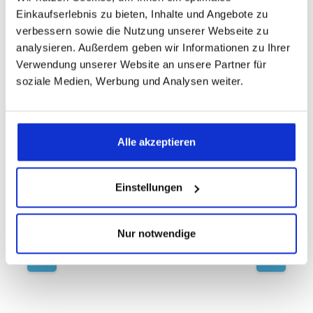
Einkaufserlebnis zu bieten, Inhalte und Angebote zu
verbessern sowie die Nutzung unserer Webseite zu
analysieren. Außerdem geben wir Informationen zu Ihrer
Verwendung unserer Website an unsere Partner für
Produktgalerie überspringen
Das passt dazu
soziale Medien, Werbung und Analysen weiter.
Stufe 3
100% Daunen
dormabell Daunen Edition WB3 Bettdecke
Alle akzeptieren
Die traumhaft leichte dormabell Daunen
Edition WB3 Bettdecke entspricht der
Einstellungen
mittleren Wärmeklasse WB3 und ist somit
stärker befüllt als die Sommerdecke
dormabell WB2 und weniger gefüllt als die
Winterdecke dormabell WB4. Die mittel-
Nur notwendige
warme Decke ist gefüllt mit der großflockigen
weißen neuen Gänsedaune (100% Daunen)
der Klasse 1. Eingefüllt wird diese hochwertige
Füllung in einen besonders leichten
feinfädigen Edel-Batist aus 100% Baumwolle
mit "Cashmere-Touch"-Veredelung. Die