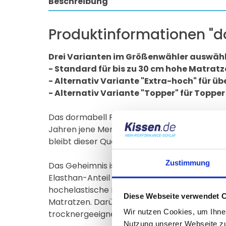
Beschreibung
Produktinformationen "d
Drei Varianten im
- Standard für bi
- Alternativ Variante "Extra-hoch"
- Alternativ Variante "Topper" für Topper
Das dormabell Premium Spannbettlaken silber
Jahren jene Menschen, die besonderen Komf
bleibt dieser Qualität treu.
Zustimmung
Das Geheimnis ist neben dem aufwändigen Pro
Elasthan-Anteil verbindet sich mit 95% edler
hochelastische Feinjersey-Spannbetttuch erl
Diese Webseite verwendet 
Matratzen. Darüber hinaus ist das dormabell
Wir nutzen Cookies, um Ihnen
trocknergeeignet.
Nutzung unserer Webseite zu