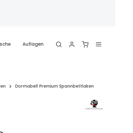
Warenkorb enthält 
sche
Auflagen
Bettlaken
Marken
ken
Dormabell Premium Spannbettlaken