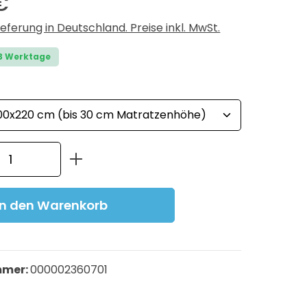
€
ieferung in Deutschland. Preise inkl. MwSt.
-3 Werktage
ählen
Anzahl: Gib den gewünschten Wert ein
In den Warenkorb
mmer:
000002360701