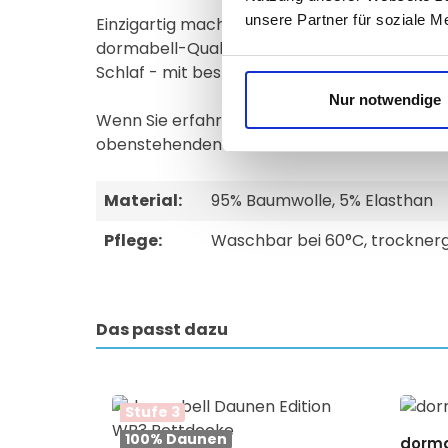
unsere Partner für soziale M
Einzigartig macht das dormabell Spannbettla
dormabell-Qualitätsrichtlinien und die fortl
Schlaf - mit bestem Gewissen. Wählen Sie jet
Nur notwendige
Wenn Sie erfahren möchten wie die dormabel
obenstehenden Rubrik "Video" erleben.
Material:
95% Baumwolle, 5% Elasthan
Pflege:
Waschbar bei 60°C, trocknerg
Das passt dazu
Produktgalerie überspringen
Stufe 3
100% Daunen
dorma