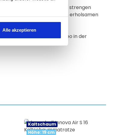
 wunderbar weich anfühlt. Die strengen
s eco-Institut sorgen für einen erholsamen
ormabell Premium Bettlakens.
Alle akzeptieren
dies in unserem Produktvideo in der
Kaltschaum
Höhe: 19 cm