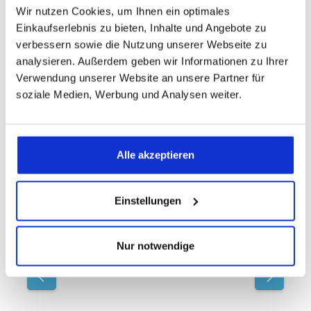
Blog Posts
Wir nutzen Cookies, um Ihnen ein optimales
Einkaufserlebnis zu bieten, Inhalte und Angebote zu
verbessern sowie die Nutzung unserer Webseite zu
analysieren. Außerdem geben wir Informationen zu Ihrer
Verwendung unserer Website an unsere Partner für
Produktgalerie überspringen
Das passt dazu
soziale Medien, Werbung und Analysen weiter.
dormabell Cervical Nackenstützkissen
Alle akzeptieren
NB3
Das dormabell Cervical NB3
Nackenstützkissen ist ideal für eher zierliche
Personen mit weichen bis mittelfesten
Einstellungen
Matratzen. Das Maß: 65x32x10 cm.Der Aufbau:
Oben: Talalay-Stiftlatex-Profilplatte, Unten:
Premiera-Spezialschaum-Keilschicht
Nur notwendige
Ermitteln Sie hier Ihren persönlichen
Nackenstützbedarf (NB)Da wir Menschen uns
in Geschlecht, bevorzugter Schlafposition,
unseren Körpermaßen sowie der
Matratzenfestigkeit auf der wir liegen